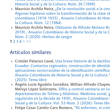
Historia Social y de la Cultura: Núm. 26 (1999)
Mauricio Archila Neira,
¿De la revolución social a la con
Algunas hipótesis sobre la transformación de la clase o
colombiana (1919-1935)
,
Anuario Colombiano de Histo
la Cultura: Núm. 12 (1984)
Mauricio Archila Neira,
Obituario de Alfredo Molano B
2019)
,
Anuario Colombiano de Historia Social y de la C
Núm. 2 (2020): Hechos de sangre
1
2
3
4
>
>>
Artículos similares
Cristián Palacios Laval,
Una breve historia de la dactilo
Ecuador. Contactos regionales, construcción de identid
aplicaciones sociorraciales de la identificación científi
Anuario Colombiano de Historia Social y de la Cultura:
(2025): Tema libre
Ángela Lucía Agudelo González, Willian Alfredo Chap
Melvys López Solórzano,
Sífilis y control sanitario en lo
departamentos de Tolima y Atlántico. Medicina social, 
regulación en la década de 1930
,
Anuario Colombiano d
Social y de la Cultura: Vol. 53 Núm. 2 (2026): Tema lib
Felipe Cesar Camilo Caro Romero,
“Ni enfermos, ni crim