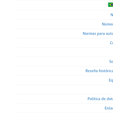
N
Númer
Normas para auto
C
So
Reseña histórica
Eq
Política de da
Enla