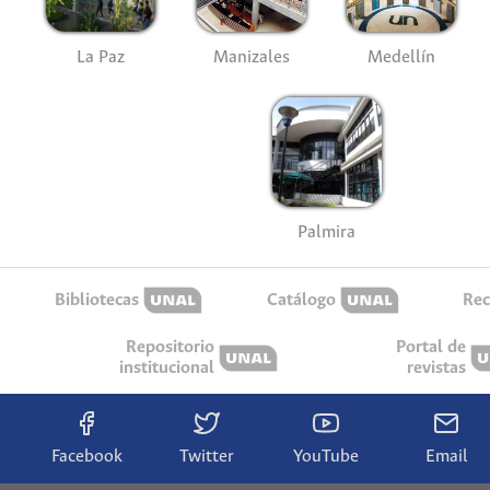
La Paz
Manizales
Medellín
Palmira
Bibliotecas
Catálogo
Rec
Repositorio
Portal de
institucional
revistas
Facebook
Twitter
YouTube
Email