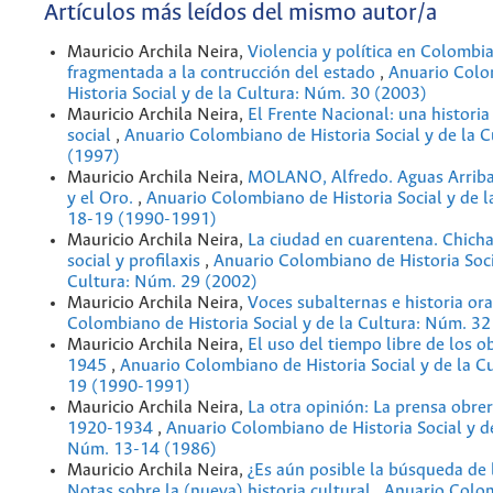
Artículos más leídos del mismo autor/a
Mauricio Archila Neira,
Violencia y política en Colombia
fragmentada a la contrucción del estado
,
Anuario Colo
Historia Social y de la Cultura: Núm. 30 (2003)
Mauricio Archila Neira,
El Frente Nacional: una histori
social
,
Anuario Colombiano de Historia Social y de la 
(1997)
Mauricio Archila Neira,
MOLANO, Alfredo. Aguas Arriba,
y el Oro.
,
Anuario Colombiano de Historia Social y de l
18-19 (1990-1991)
Mauricio Archila Neira,
La ciudad en cuarentena. Chicha
social y profilaxis
,
Anuario Colombiano de Historia Soci
Cultura: Núm. 29 (2002)
Mauricio Archila Neira,
Voces subalternas e historia or
Colombiano de Historia Social y de la Cultura: Núm. 32
Mauricio Archila Neira,
El uso del tiempo libre de los 
1945
,
Anuario Colombiano de Historia Social y de la C
19 (1990-1991)
Mauricio Archila Neira,
La otra opinión: La prensa obre
1920-1934
,
Anuario Colombiano de Historia Social y de
Núm. 13-14 (1986)
Mauricio Archila Neira,
¿Es aún posible la búsqueda de 
Notas sobre la (nueva) historia cultural
,
Anuario Colo