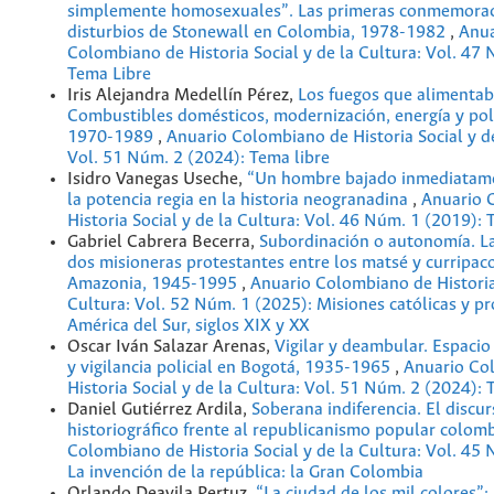
simplemente homosexuales”. Las primeras conmemorac
disturbios de Stonewall en Colombia, 1978-1982
,
Anua
Colombiano de Historia Social y de la Cultura: Vol. 47
Tema Libre
Iris Alejandra Medellín Pérez,
Los fuegos que alimentab
Combustibles domésticos, modernización, energía y pol
1970-1989
,
Anuario Colombiano de Historia Social y de
Vol. 51 Núm. 2 (2024): Tema libre
Isidro Vanegas Useche,
“Un hombre bajado inmediatamen
la potencia regia en la historia neogranadina
,
Anuario 
Historia Social y de la Cultura: Vol. 46 Núm. 1 (2019): 
Gabriel Cabrera Becerra,
Subordinación o autonomía. La
dos misioneras protestantes entre los matsé y curripaco
Amazonia, 1945-1995
,
Anuario Colombiano de Historia 
Cultura: Vol. 52 Núm. 1 (2025): Misiones católicas y p
América del Sur, siglos XIX y XX
Oscar Iván Salazar Arenas,
Vigilar y deambular. Espacio
y vigilancia policial en Bogotá, 1935-1965
,
Anuario Co
Historia Social y de la Cultura: Vol. 51 Núm. 2 (2024): 
Daniel Gutiérrez Ardila,
Soberana indiferencia. El discu
historiográfico frente al republicanismo popular colo
Colombiano de Historia Social y de la Cultura: Vol. 45
La invención de la república: la Gran Colombia
Orlando Deavila Pertuz,
“La ciudad de los mil colores”: