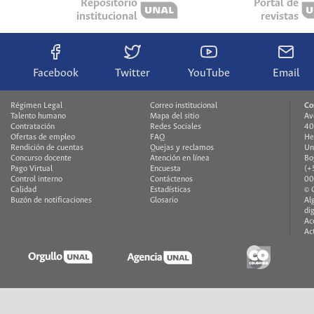
Repositorio
Portal de
institucional
revistas
Facebook
Twitter
YouTube
Email
Régimen Legal
Correo institucional
Co
Talento humano
Mapa del sitio
Av
Contratación
Redes Sociales
40
Ofertas de empleo
FAQ
He
Rendición de cuentas
Quejas y reclamos
Un
Concurso docente
Atención en línea
Bo
Pago Virtual
Encuesta
(+
Control interno
Contáctenos
00
Calidad
Estadísticas
© 
Buzón de notificaciones
Glosario
Al
di
Ac
Ac