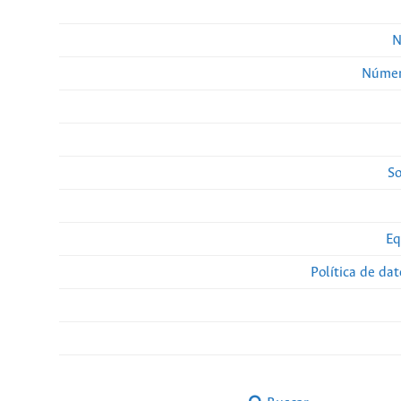
N
Númer
So
Eq
Política de da