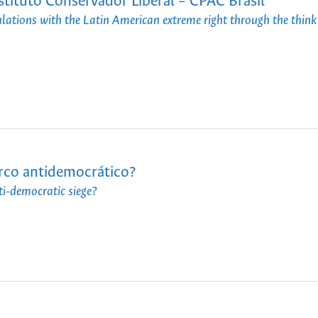
nstituto Conservador Liberal – CPAC Brasil”
ulations with the Latin American extreme right through the think
erco antidemocrático?
i-democratic siege?