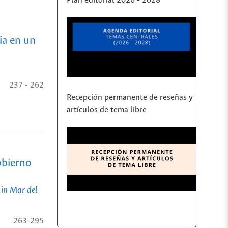
Plan editorial 2026 - 2028
ia en un
237 - 262
Recepción permanente de reseñas y
artículos de tema libre
obierno
 in Mar del
263-295