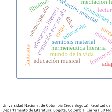
mediación material
filminuto
mediación l
emancipación
comunidad e
educación literaria
lectu
cognición encarnada
ética
educación
culpa
liter
.
mímesi
semiosis material
fenomeno
fantasma
hermenéutica literaria
mundo de la vida
educación musical
ada
Universidad Nacional de Colombia (Sede Bogotá). Facultad de
Departamento de Literatura. Bogotá, Colombia. Carrera 30 No.