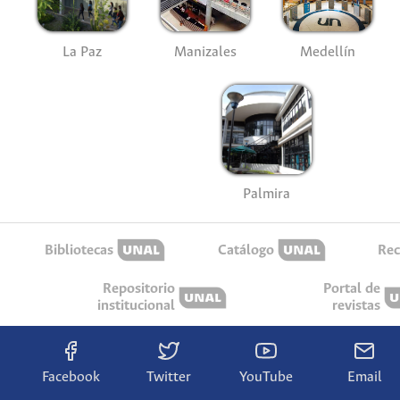
La Paz
Manizales
Medellín
Palmira
Bibliotecas
Catálogo
Rec
Repositorio
Portal de
institucional
revistas
Facebook
Twitter
YouTube
Email