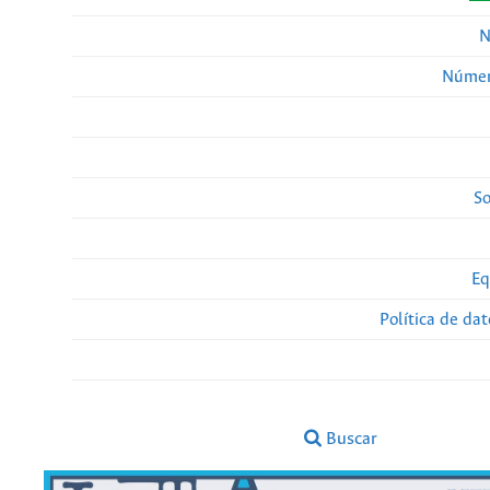
N
Númer
So
Eq
Política de da
Buscar