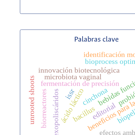
Palabras clave
identificación m
bioprocess opti
innovación biotecnológica
bebidas func
microbiota vaginal
unrooted shoots
fermentación de precisión
probi
cinchona
ácido láctico
issr
exopoliscáridos
biorreactores
beneficios para l
biopel
editorial
bacillus
efectos amb