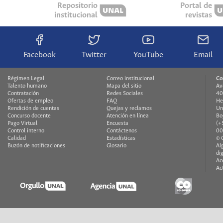
Repositorio
Portal de
institucional
revistas
Facebook
Twitter
YouTube
Email
Régimen Legal
Correo institucional
Co
Talento humano
Mapa del sitio
Av
Contratación
Redes Sociales
40
Ofertas de empleo
FAQ
He
Rendición de cuentas
Quejas y reclamos
Un
Concurso docente
Atención en línea
Bo
Pago Virtual
Encuesta
(+
Control interno
Contáctenos
00
Calidad
Estadísticas
© 
Buzón de notificaciones
Glosario
Al
di
Ac
Ac