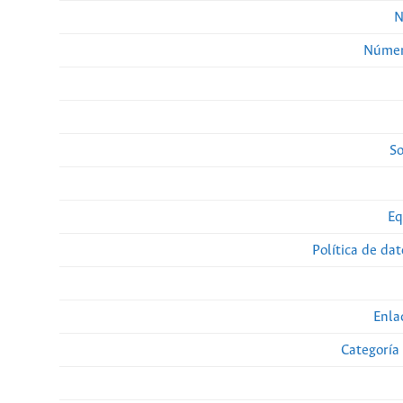
N
Númer
So
Eq
Política de da
Enla
Categoría