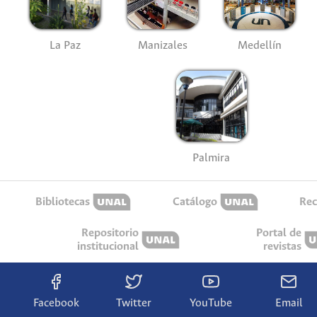
La Paz
Manizales
Medellín
Palmira
Bibliotecas
Catálogo
Rec
Repositorio
Portal de
institucional
revistas
Facebook
Twitter
YouTube
Email