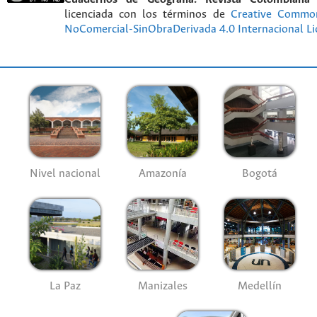
licenciada con los términos de
Creative Commo
NoComercial-SinObraDerivada 4.0 Internacional Li
Nivel nacional
Amazonía
Bogotá
La Paz
Manizales
Medellín