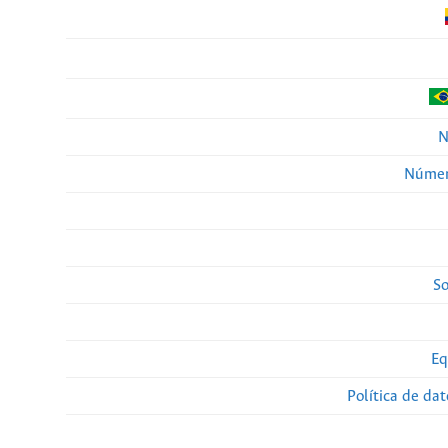
N
Númer
So
Eq
Política de da