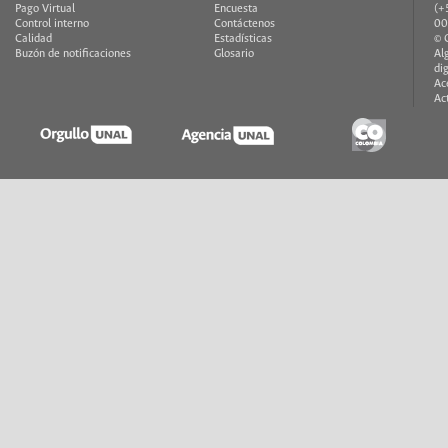
Pago Virtual
Encuesta
(+
Control interno
Contáctenos
00
Calidad
Estadísticas
© 
Buzón de notificaciones
Glosario
Al
di
Ac
Ac