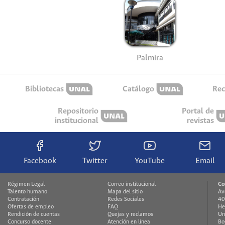
Palmira
Bibliotecas
Catálogo
Rec
Repositorio
Portal de
institucional
revistas
Facebook
Twitter
YouTube
Email
Régimen Legal
Correo institucional
Co
Talento humano
Mapa del sitio
Av
Contratación
Redes Sociales
40
Ofertas de empleo
FAQ
He
Rendición de cuentas
Quejas y reclamos
Un
Concurso docente
Atención en línea
Bo