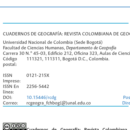
CUADERNOS DE GEOGRAFÍA: REVISTA COLOMBIANA DE GEO
Universidad Nacional de Colombia (Sede Bogotá)
Facultad de Ciencias Humanas,
Departamento de Geografía
Carrera 30 N.° 45-03, Edificio 212, Oficina 323, Aulas de Cien
Código
111321, 111311, Bogotá D.C., Colombia.
postal:
ISSN
0121-215X
Impreso:
ISSN En
2256-5442
lìnea:
DOI:
10.15446/rcdg
Pos
Correo:
rcgeogra_fchbog(@)unal.edu.co
Dir
Cuadernos de Geografía: Revista Colombiana